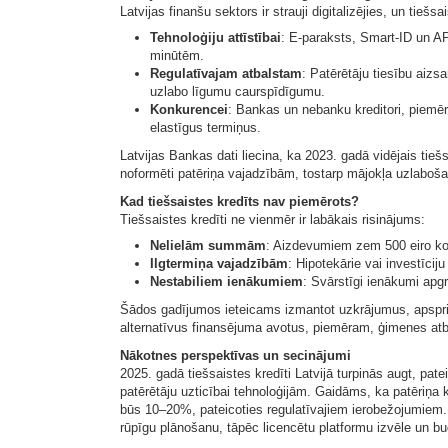
Latvijas finanšu sektors ir strauji digitalizējies, un tiešsa
Tehnoloģiju attīstībai
: E-paraksts, Smart-ID un AP
minūtēm.
Regulatīvajam atbalstam
: Patērētāju tiesību aiz
uzlabo līgumu caurspīdīgumu.
Konkurencei
: Bankas un nebanku kreditori, piemē
elastīgus termiņus.
Latvijas Bankas dati liecina, ka 2023. gadā vidējais tie
noformēti patēriņa vajadzībām, tostarp mājokļa uzlabošana
Kad tiešsaistes kredīts nav piemērots?
Tiešsaistes kredīti ne vienmēr ir labākais risinājums:
Nelielām summām
: Aizdevumiem zem 500 eiro kom
Ilgtermiņa vajadzībām
: Hipotekārie vai investīcij
Nestabiliem ienākumiem
: Svārstīgi ienākumi apg
Šādos gadījumos ieteicams izmantot uzkrājumus, apspri
alternatīvus finansējuma avotus, piemēram, ģimenes atb
Nākotnes perspektīvas un secinājumi
2025. gadā tiešsaistes kredīti Latvijā turpinās augt, pat
patērētāju uzticībai tehnoloģijām. Gaidāms, ka patēriņ
būs 10–20%, pateicoties regulatīvajiem ierobežojumiem.
rūpīgu plānošanu, tāpēc licencētu platformu izvēle un bud