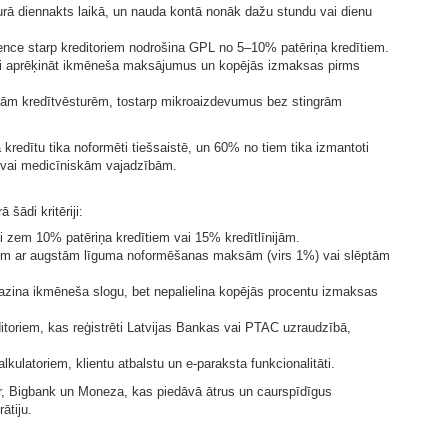
kurā diennakts laikā, un nauda kontā nonāk dažu stundu vai dienu
ence starp kreditoriem nodrošina GPL no 5–10% patēriņa kredītiem.
ecīzi aprēķināt ikmēneša maksājumus un kopējās izmaksas pirms
dām kredītvēsturēm, tostarp mikroaizdevumus bez stingrām
kredītu tika noformēti tiešsaistē, un 60% no tiem tika izmantoti
vai medicīniskām vajadzībām.
 šādi kritēriji:
i zem 10% patēriņa kredītiem vai 15% kredītlīnijām.
iem ar augstām līguma noformēšanas maksām (virs 1%) vai slēptām
mazina ikmēneša slogu, bet nepalielina kopējās procentu izmaksas
ditoriem, kas reģistrēti Latvijas Bankas vai PTAC uzraudzībā,
alkulatoriem, klientu atbalstu un e-paraksta funkcionalitāti.
nor, Bigbank un Moneza, kas piedāvā ātrus un caurspīdīgus
ātiju.