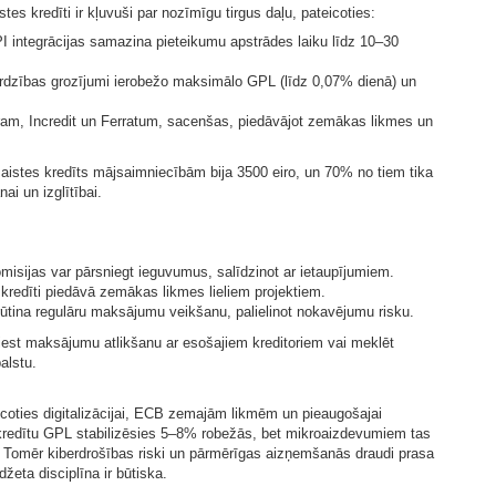
istes kredīti ir kļuvuši par nozīmīgu tirgus daļu, pateicoties:
I integrācijas samazina pieteikumu apstrādes laiku līdz 10–30
sardzības grozījumi ierobežo maksimālo GPL (līdz 0,07% dienā) un
ram, Incredit un Ferratum, sacenšas, piedāvājot zemākas likmes un
šsaistes kredīts mājsaimniecībām bija 3500 eiro, un 70% no tiem tika
i un izglītībai.
isijas var pārsniegt ieguvumus, salīdzinot ar ietaupījumiem.
u kredīti piedāvā zemākas likmes lieliem projektiem.
rūtina regulāru maksājumu veikšanu, palielinot nokavējumu risku.
est maksājumu atlikšanu ar esošajiem kreditoriem vai meklēt
alstu.
eicoties digitalizācijai, ECB zemajām likmēm un pieaugošajai
a kredītu GPL stabilizēsies 5–8% robežās, bet mikroaizdevumiem tas
 Tomēr kiberdrošības riski un pārmērīgas aizņemšanās draudi prasa
žeta disciplīna ir būtiska.