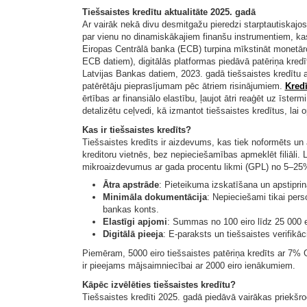
Tiešsaistes kredītu aktualitāte 2025. gadā
Ar vairāk nekā divu desmitgažu pieredzi starptautiskajos f
par vienu no dinamiskākajiem finanšu instrumentiem, kas 
Eiropas Centrālā banka (ECB) turpina mīkstināt monetār
ECB datiem), digitālās platformas piedāvā patēriņa kre
Latvijas Bankas datiem, 2023. gadā tiešsaistes kredītu a
patērētāju pieprasījumam pēc ātriem risinājumiem.
Kredī
ērtības ar finansiālo elastību, ļaujot ātri reaģēt uz īste
detalizētu ceļvedi, kā izmantot tiešsaistes kredītus, lai 
Kas ir tiešsaistes kredīts?
Tiešsaistes kredīts ir aizdevums, kas tiek noformēts un
kreditoru vietnēs, bez nepieciešamības apmeklēt filiāli. La
mikroaizdevumus ar gada procentu likmi (GPL) no 5–25
Ātra apstrāde
: Pieteikuma izskatīšana un apstipri
Minimāla dokumentācija
: Nepieciešami tikai per
bankas konts.
Elastīgi apjomi
: Summas no 100 eiro līdz 25 000 
Digitālā pieeja
: E-paraksts un tiešsaistes verifikā
Piemēram, 5000 eiro tiešsaistes patēriņa kredīts ar 7
ir pieejams mājsaimniecībai ar 2000 eiro ienākumiem.
Kāpēc izvēlēties tiešsaistes kredītu?
Tiešsaistes kredīti 2025. gadā piedāvā vairākas priekšro