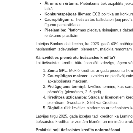
Ātrums un ērtums
: Pieteikums tiek aizpildīts jeb
laikā.
Konkurētspējīgas likmes
: ECB politika un konkur
Caurspīdīgums
: Tiešsaistes kalkulatori ļauj pr
līguma parakstīšanas.
Pieejamība
: Platformas piedāvā risinājumus dažā
ienākumu prasībām.
Latvijas Bankas dati liecina, ka 2023. gadā 40% patēriņa 
neplānotiem izdevumiem, piemēram, mājokļa remontam 
Kā izvēlēties piemērotu tiešsaistes kredītu?
Lai tiešsaistes kredīts būtu finansiāli izdevīgs, jāņem vērā
Zema GPL
: Meklē kredītus ar gada procentu likm
Caurspīdīgas maksas
: Izvairies no piedāvājum
apkalpošanas maksām.
Pielāgojams termiņš
: Izvēlies termiņu, kas sa
pārmērīgi (piemēram, 2–5 gadi).
Kreditora uzticamība
: Strādā ar licencētiem kre
piemēram, Swedbank, SEB vai Creditea.
Digitālie rīki
: Izvēlies platformas ar tiešsaistes k
Latvijas tirgū 2025. gadā izceļas tādi kreditori kā Lumi
tiešsaistes kredītus ar zemām likmēm un minimālu birokr
Praktiski soļi tiešsaistes kredīta noformēšanai