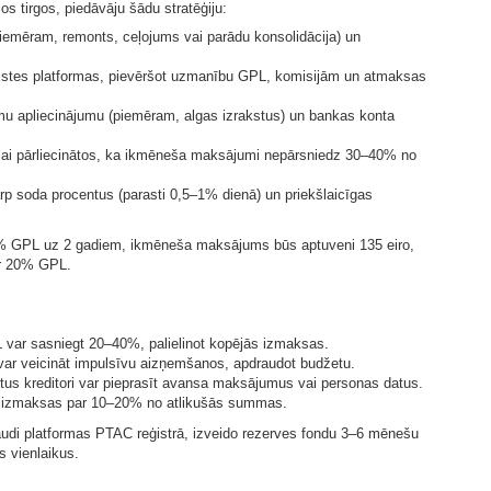
os tirgos, piedāvāju šādu stratēģiju:
(piemēram, remonts, ceļojums vai parādu konsolidācija) un
aistes platformas, pievēršot uzmanību GPL, komisijām un atmaksas
mu apliecinājumu (piemēram, algas izrakstus) un bankas konta
, lai pārliecinātos, ka ikmēneša maksājumi nepārsniedz 30–40% no
arp soda procentus (parasti 0,5–1% dienā) un priekšlaicīgas
 8% GPL uz 2 gadiem, ikmēneša maksājums būs aptuveni 135 eiro,
ar 20% GPL.
var sasniegt 20–40%, palielinot kopējās izmaksas.
 var veicināt impulsīvu aizņemšanos, apdraudot budžetu.
iltus kreditori var pieprasīt avansa maksājumus vai personas datus.
āt izmaksas par 10–20% no atlikušās summas.
rbaudi platformas PTAC reģistrā, izveido rezerves fondu 3–6 mēnešu
 vienlaikus.