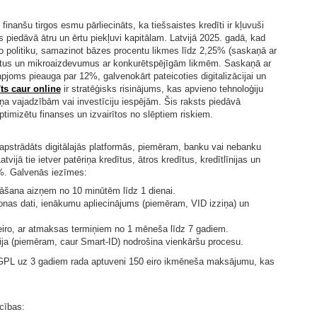
inanšu tirgos esmu pārliecināts, ka tiešsaistes kredīti ir kļuvuši
piedāvā ātru un ērtu piekļuvi kapitālam. Latvijā 2025. gadā, kad
o politiku, samazinot bāzes procentu likmes līdz 2,25% (saskaņā ar
dītus un mikroaizdevumus ar konkurētspējīgām likmēm. Saskaņā ar
pjoms pieauga par 12%, galvenokārt pateicoties digitalizācijai un
ts caur online
ir stratēģisks risinājums, kas apvieno tehnoloģiju
rmiņa vajadzībām vai investīciju iespējām. Šis raksts piedāvā
optimizētu finanses un izvairītos no slēptiem riskiem.
 apstrādāts digitālajās platformās, piemēram, banku vai nebanku
tvijā tie ietver patēriņa kredītus, ātros kredītus, kredītlīnijas un
%. Galvenās iezīmes:
nāšana aizņem no 10 minūtēm līdz 1 dienai.
sonas dati, ienākumu apliecinājums (piemēram, VID izziņa) un
eiro, ar atmaksas termiņiem no 1 mēneša līdz 7 gadiem.
cija (piemēram, caur Smart-ID) nodrošina vienkāršu procesu.
% GPL uz 3 gadiem rada aptuveni 150 eiro ikmēneša maksājumu, kas
cības: