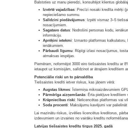
Balstoties uz manu pieredzi, konsultējot klientus globālaj
Izvērtē vajadzības
: Precīzi nosaki kredīta mērķi 
nepieciešamo summu.
Salīdzini piedāvājumus
: Izpēti vismaz 3–5 tiešs
nosacījumiem.
Sagatavo datus
: Nodrošini personas kodu, ienāku
informāciju.
Aprēķini ietekmi
: Izmanto platformas kalkulatoru
ienākumiem.
Pārbaudi līgumu
: Rūpīgi izlasi nosacījumus, tost
atmaksas iespējas.
Piemēram, noformējot 3000 eiro tiešsaistes kredītu ar
ietaupot uz komisijām, salīdzinot ar ātrajiem kredītiem 
Potenciālie riski un to pārvaldība
Tiešsaistes kredīti ietver riskus, kas jāņem vērā:
Augstas likmes
: Īstermiņa mikroaizdevumiem GPL 
Pārmērīga aizņemšanās
: Ērta piekļuve kredītiem
Krāpniecības riski
: Nelicencētas platformas vai v
Soda procenti
: Maksājumu kavējumi var palielin
Lai mazinātu riskus, izvēlies licencētus kreditorus, pā
izdevumiem un izvairies no vairāku kredītu noformēšanas
Latvijas tiešsaistes kredītu tirgus 2025. gadā